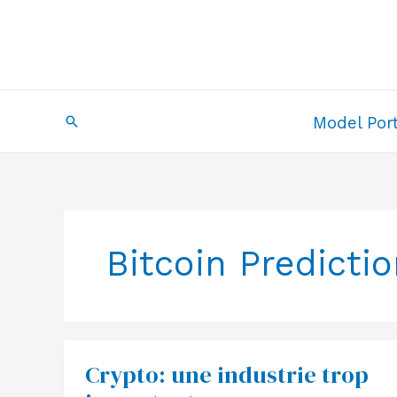
Skip
to
content
Search
Model Port
Bitcoin Predicti
Crypto: une industrie trop
Crypto:
une
industrie