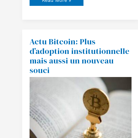
Read More »
Actu Bitcoin: Plus
Actu
Bitcoin:
d’adoption institutionnelle
Plus
d’adoption
mais aussi un nouveau
institutionnelle
mais
souci
aussi
un
nouveau
souci