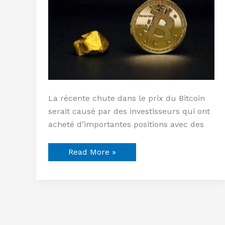
serait
la
cause
La récente chute dans le prix du Bitcoin
serait causé par des investisseurs qui ont
acheté d’importantes positions avec des
Read More »