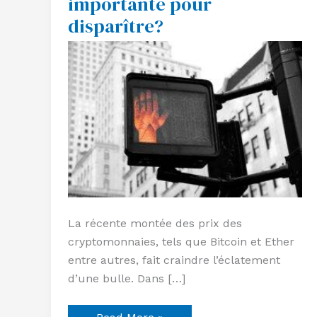
importante pour
trop
disparître?
importante
pour
disparître?
La récente montée des prix des
cryptomonnaies, tels que Bitcoin et Ether
entre autres, fait craindre l’éclatement
d’une bulle. Dans […]