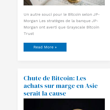
Un autre souci pour le Bitcoin selon JP-
Morgan Les stratèges de la banque JP-
Morgan ont averti que Grayscale Bitcoin
Trust
Read More »
Chute de Bitcoin: Les
Chute
de
achats sur marge en Asie
Bitcoin:
Les
serait la cause
achats
sur
marge
en
Asie