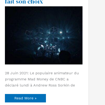
fait son choix
Cramer
fait
son
choix
28 Juin 2021: Le populaire animateur du
programme Mad Money de CNBC a
déclaré lundi à Andrew Ross Sorkin de
Read More »