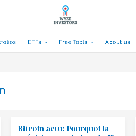
folios
ETFs
Free Tools
About us
on
Bitcoin actu: Pourquoi la
Bitcoin
actu:
Pourquoi