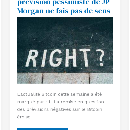
prévision pessimiste de JP
la
Morgan ne fais pas de sens
prévision
pessimiste
de
JP
Morgan
ne
fais
pas
de
sens
L’actualité Bitcoin cette semaine a été
marqué par : 1- La remise en question
des prévisions négatives sur le Bitcoin
émise