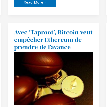
Read More »
Avec ‘Taproot’, Bitcoin veut
Avec
‘Taproot’,
empêcher Ethereum de
Bitcoin
veut
prendre de l’avance
empêcher
Ethereum
de
prendre
de
l’avance