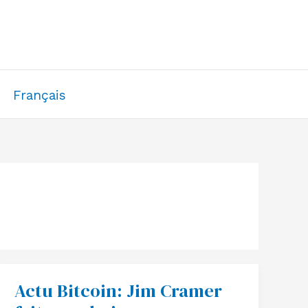
Français
Actu Bitcoin: Jim Cramer
Actu
Bitcoin:
Jim