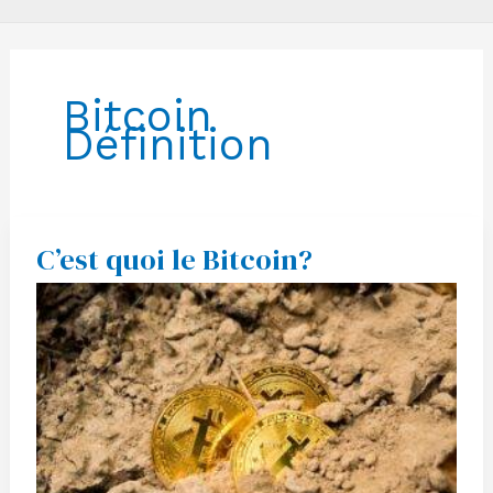
Bitcoin
Définition
C’est quoi le Bitcoin?
C’est
quoi
le
Bitcoin?