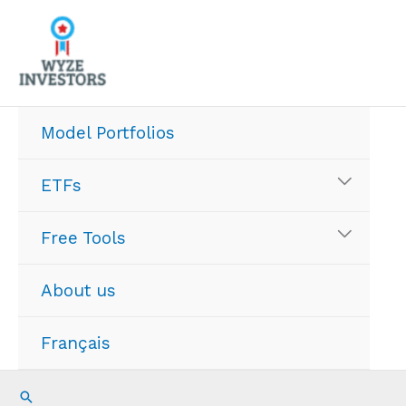
Skip
to
content
Model Portfolios
ETFs
Free Tools
About us
Français
Search