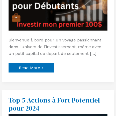
en
Bourse
?
📊
Bienvenue à bord pour un voyage passionnant
dans l’univers de l’investissement, même avec
un petit capital de départ de seulement […]
Read More »
Top 5 Actions à Fort Potentiel
Top
5
pour 2024
Actions
à
Fort