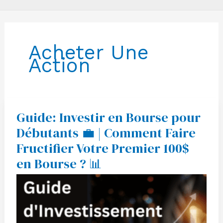
Acheter Une
Action
Guide: Investir en Bourse pour
Guide:
Investir
Débutants 💼 | Comment Faire
en
Bourse
Fructifier Votre Premier 100$
pour
Débutants
en Bourse ? 📊
💼
|
Comment
Faire
Fructifier
Votre
Premier
100$